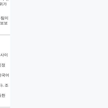
범위가
무팀이
정보보
웹사이
인정
 한국어
. 조
독한