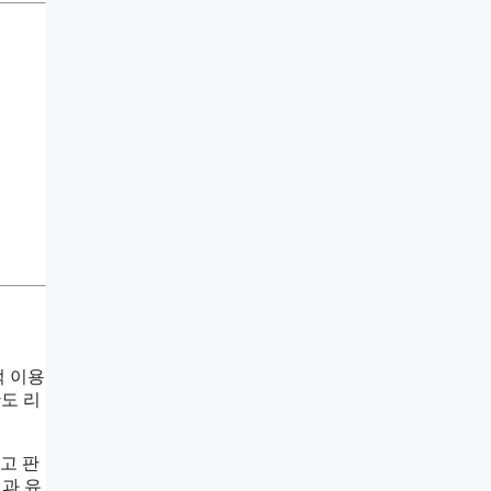
적 이용
도 리
고 판
전과 유