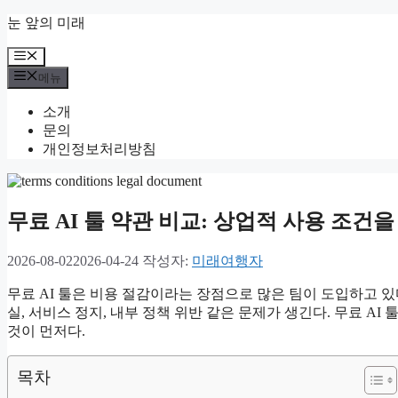
컨
눈 앞의 미래
텐
메
츠
뉴
로
메뉴
건
소개
너
문의
뛰
개인정보처리방침
기
무료 AI 툴 약관 비교: 상업적 사용 조건
2026-08-02
2026-04-24
작성자:
미래여행자
무료 AI 툴은 비용 절감이라는 장점으로 많은 팀이 도입하고 있
실, 서비스 정지, 내부 정책 위반 같은 문제가 생긴다. 무료 A
것이 먼저다.
목차