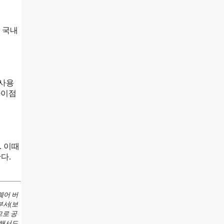
 국내
 사용
차이점
. 이때
다.
웨어 버
부서(보
므로 공
대해서도