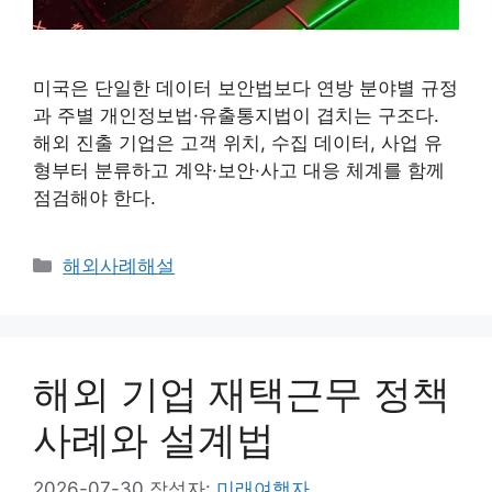
미국은 단일한 데이터 보안법보다 연방 분야별 규정
과 주별 개인정보법·유출통지법이 겹치는 구조다.
해외 진출 기업은 고객 위치, 수집 데이터, 사업 유
형부터 분류하고 계약·보안·사고 대응 체계를 함께
점검해야 한다.
카
해외사례해설
테
고
리
해외 기업 재택근무 정책
사례와 설계법
2026-07-30
작성자:
미래여행자