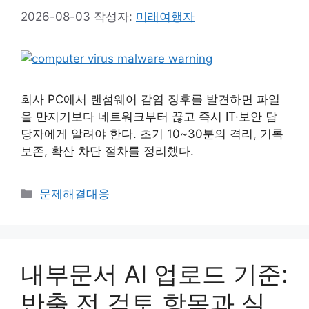
2026-08-03
작성자:
미래여행자
회사 PC에서 랜섬웨어 감염 징후를 발견하면 파일
을 만지기보다 네트워크부터 끊고 즉시 IT·보안 담
당자에게 알려야 한다. 초기 10~30분의 격리, 기록
보존, 확산 차단 절차를 정리했다.
카
문제해결대응
테
고
리
내부문서 AI 업로드 기준:
반출 전 검토 항목과 실