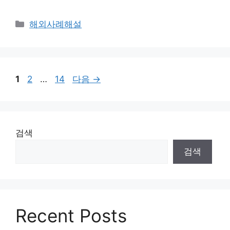
카
해외사례해설
테
고
리
페
페
페
1
2
…
14
다음
→
이
이
이
지
지
지
검색
검색
Recent Posts