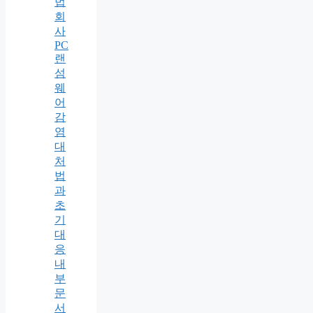
법
회
사
PC
랜
섬
웨
어
감
염
대
처
법
과
초
기
대
응
내
부
문
서