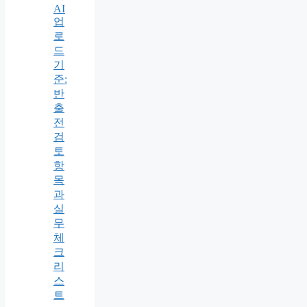
AI
업
로
드
기
준:
반
출
전
검
토
항
목
과
실
무
체
크
리
스
트