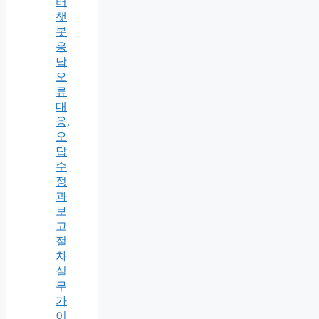
터
챗
봇
응
답
오
류
대
응,
오
답
수
정
과
보
고
절
차
실
무
가
이