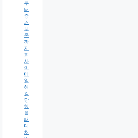
부
터
증
거
보
존
까
지
회
사
이
메
일
해
킹
당
했
을
때
대
처