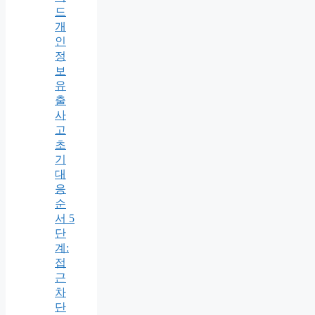
드
개
인
정
보
유
출
사
고
초
기
대
응
순
서 5
단
계:
접
근
차
단