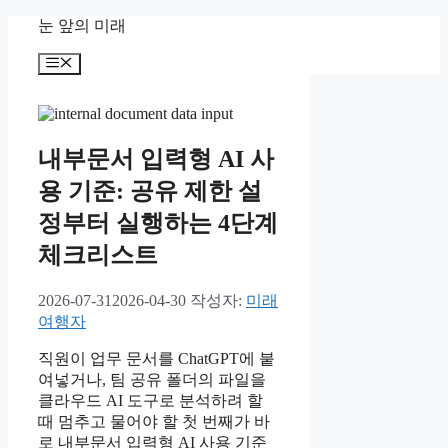
컨
눈 앞의 미래
텐
메
츠
뉴
로
건
너
뛰
내부문서 입력형 AI 사
기
용 기준: 공유 제한 설
정부터 실행하는 4단계
체크리스트
2026-07-31
2026-04-30
작성자:
미래
여행자
직원이 업무 문서를 ChatGPT에 붙
여넣거나, 팀 공유 폴더의 파일을
클라우드 AI 도구로 분석하려 할
때 멈추고 물어야 할 첫 번째가 바
로 내부문서 입력형 AI 사용 기준