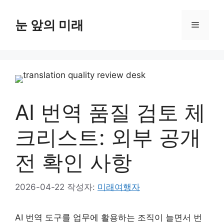
컨
텐
눈 앞의 미래
메
츠
로
뉴
건
너
뛰
기
AI 번역 품질 검토 체
크리스트: 외부 공개
전 확인 사항
2026-04-22
작성자:
미래여행자
AI 번역 도구를 업무에 활용하는 조직이 늘면서 번