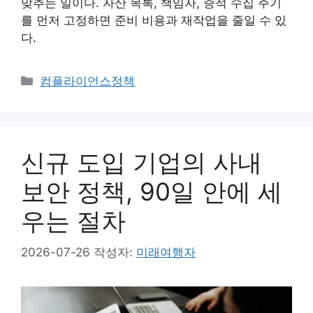
맞추는 일이다. 자산 목록, 책임자, 증적 수집 주기
를 먼저 고정하면 준비 비용과 재작업을 줄일 수 있
다.
카
컴플라이언스정책
테
고
리
신규 도입 기업의 사내
보안 정책, 90일 안에 세
우는 절차
2026-07-26
작성자:
미래여행자