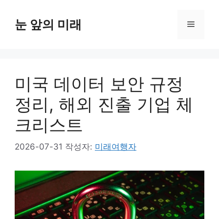
컨
텐
눈 앞의 미래
메
츠
로
뉴
건
너
미국 데이터 보안 규정
뛰
기
정리, 해외 진출 기업 체
크리스트
2026-07-31
작성자:
미래여행자