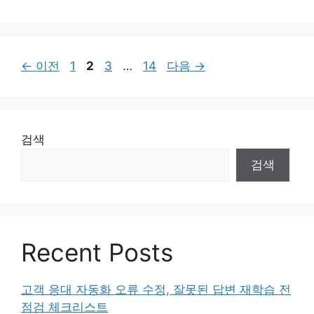
테
고
리
페
페
페
페
←
이전
1
2
3
…
14
다음
→
이
이
이
이
지
지
지
지
검색
검색
Recent Posts
고객 응대 자동화 오류 수정, 잘못된 답변 재학습 전
점검 체크리스트