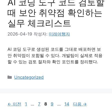
AI 코딩 도구 코드 검토할
때 보안 취약점 확인하는
실무 체크리스트
2026-04-19
작성자:
미래여행자
AI 코딩 도구로 생성된 코드를 그대로 배포하면 보
안 취약점이 포함될 수 있다. 개발팀이 실제로 적용
할 수 있는 검토 절차와 확인 포인트를 정리했다.
카
Uncategorized
테
고
리
페
페
페
페
페
←
이전
1
…
7
8
9
…
14
다음
→
이
이
이
이
이