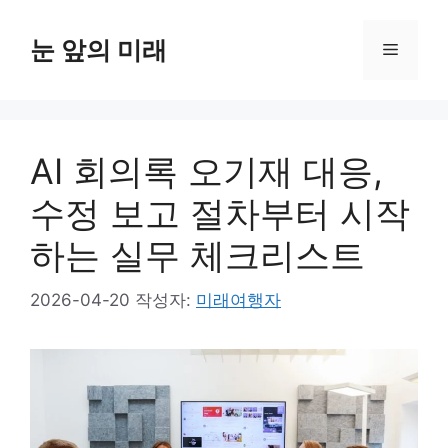
컨
텐
눈 앞의 미래
메
츠
로
뉴
건
너
AI 회의록 오기재 대응,
뛰
기
수정 보고 절차부터 시작
하는 실무 체크리스트
2026-04-20
작성자:
미래여행자