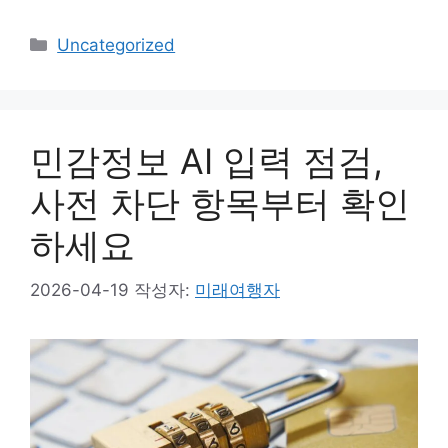
카
Uncategorized
테
고
리
민감정보 AI 입력 점검,
사전 차단 항목부터 확인
하세요
2026-04-19
작성자:
미래여행자