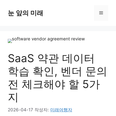
컨
텐
눈 앞의 미래
메
츠
로
뉴
건
너
뛰
기
SaaS 약관 데이터
학습 확인, 벤더 문의
전 체크해야 할 5가
지
2026-04-17
작성자:
미래여행자